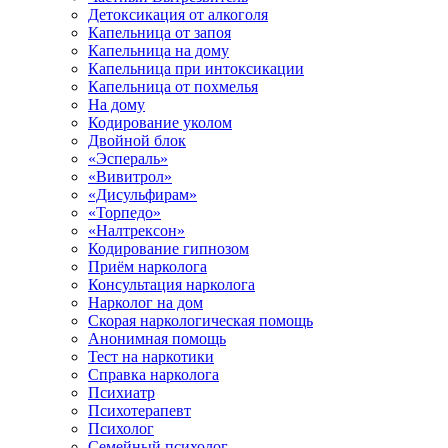
Детоксикация от алкоголя
Капельница от запоя
Капельница на дому
Капельница при интоксикации
Капельница от похмелья
На дому
Кодирование уколом
Двойной блок
«Эспераль»
«Вивитрол»
«Дисульфирам»
«Торпедо»
«Налтрексон»
Кодирование гипнозом
Приём нарколога
Консультация нарколога
Нарколог на дом
Скорая наркологическая помощь
Анонимная помощь
Тест на наркотики
Справка нарколога
Психиатр
Психотерапевт
Психолог
Семейный психолог