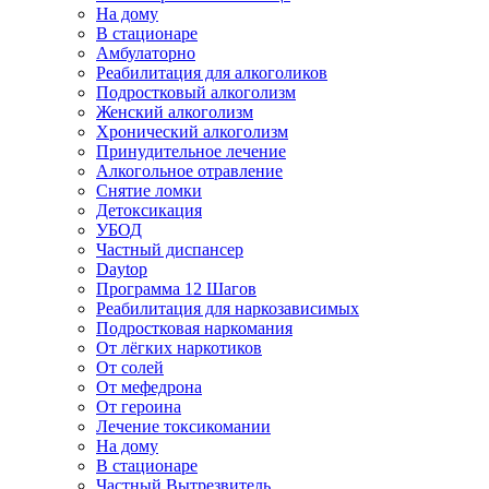
На дому
В стационаре
Амбулаторно
Реабилитация для алкоголиков
Подростковый алкоголизм
Женский алкоголизм
Хронический алкоголизм
Принудительное лечение
Алкогольное отравление
Снятие ломки
Детоксикация
УБОД
Частный диспансер
Daytop
Программа 12 Шагов
Реабилитация для наркозависимых
Подростковая наркомания
От лёгких наркотиков
От солей
От мефедрона
От героина
Лечение токсикомании
На дому
В стационаре
Частный Вытрезвитель